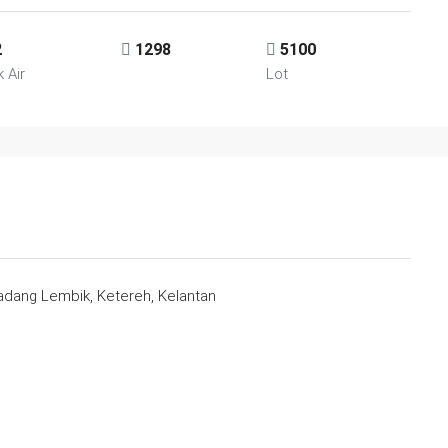
2
1298
5100
k Air
Lot
adang Lembik, Ketereh, Kelantan