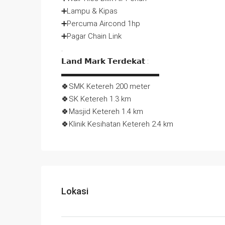
➕Lampu & Kipas
➕Percuma Aircond 1hp
➕Pagar Chain Link
.
𝗟𝗮𝗻𝗱 𝗠𝗮𝗿𝗸 𝗧𝗲𝗿𝗱𝗲𝗸𝗮𝘁 :
▬▬▬▬▬▬▬▬▬▬▬▬▬
🍀SMK Ketereh 200 meter
🍀SK Ketereh 1.3 km
🍀Masjid Ketereh 1.4 km
🍀Klinik Kesihatan Ketereh 2.4 km
Lokasi