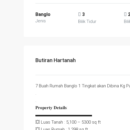
Banglo
3
Jenis
Bilik Tidur
Bili
Butiran Hartanah
7 Buah Rumah Banglo 1 Tingkat akan Dibina Kg P
.
.
𝐏𝐫𝐨𝐩𝐞𝐫𝐭𝐲 𝐃𝐞𝐭𝐚𝐢𝐥𝐬:
▬▬▬▬▬▬▬▬▬▬▬▬▬
💥 Luas Tanah : 5,100 – 5300 sq ft
💥 Luas Rumah : 1,298 sq ft