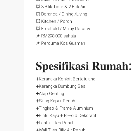
💥 3 Bilik Tidur & 2 Bilik Air
💥 Beranda / Dining /Living
💥 Kitchen / Porch
💥 Freehold / Malay Reserve
📌 RM298,000 sahaja
📌 Percuma Kos Guaman
.
𝐒𝐩𝐞𝐬𝐢𝐟𝐢𝐤𝐚𝐬𝐢 𝐑𝐮𝐦𝐚𝐡
➕Kerangka Konkrit Bertetulang
➕Kerangka Bumbung Besi
➕Atap Genting
➕Siling Kapur Penuh
➕Tingkap & Frame Aluminium
➕Pintu Kayu + Bi-Fold Dekoratif
➕Lantai Tiles Penuh
➕Wall Tiles Bilik Air Penuh