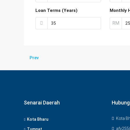
Loan Terms (Years)
Monthly 
RM
Prev
Senarai Daerah
Hubung
Kota Bh
Kota Bharu
afy255
Tumpat