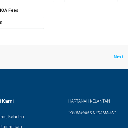
HOA Fees
Next
i Kami
HARTANAH KELANTAN
"KEDIAMAN & KEDAMAIAN"
aru, Kelantan
@gmail.com