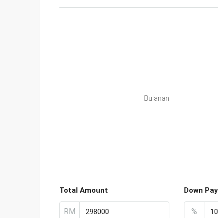
Bulanan
Total Amount
Down Pa
RM
%