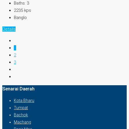
Baths:
3
2235
kps
Banglo
Details
1
2
3
Senarai Daerah
Kota Bharu
Tumpat
Bachok
Machang