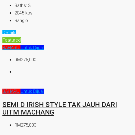
Baths:
3
2045
kps
Banglo
Details
Featured
BAHARU
Untuk Dijual
RM275,000
BAHARU
Untuk Dijual
SEMI D IRISH STYLE TAK JAUH DARI
UITM MACHANG
RM275,000