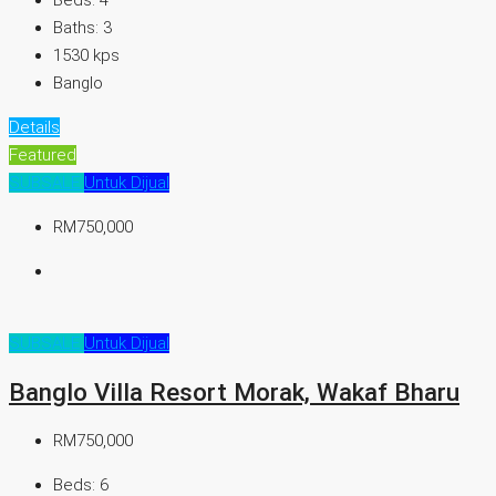
Beds:
4
Baths:
3
1530
kps
Banglo
Details
Featured
SUBSALE
Untuk Dijual
RM750,000
SUBSALE
Untuk Dijual
Banglo Villa Resort Morak, Wakaf Bharu
RM750,000
Beds:
6