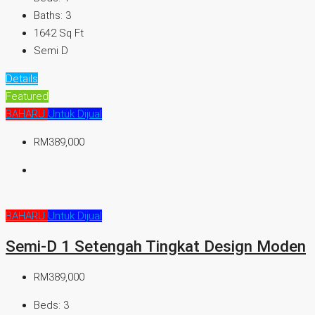
Baths:
3
1642
Sq Ft
Semi D
Details
Featured
BAHARU
Untuk Dijual
RM389,000
BAHARU
Untuk Dijual
Semi-D 1 Setengah Tingkat Design Moden
RM389,000
Beds:
3