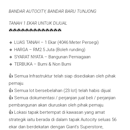
BANDAR AUTOCITY, BANDAR BARU TUNJONG
TANAH 1 EKAR UNTUK DIJUAL
☘️☘️☘️☘️☘️☘️☘️☘️☘️☘️☘️☘️☘️
🔹 LUAS TANAH – 1 Ekar (4046 Meter Persegi)
🔹 HARGA – RM2.5 Juta (Boleh runding)
🔹 SYARAT NYATA – Bangunan Perniagaan
🔹 TERBUKA – Bumi & Non Bumi
👍 Semua Infrastruktur telah siap disediakan oleh pihak
pemaju.
👍 Semua lot bersebelahan (23 lot) telah habis dijual.
👍 Semua dokumentasi / perjanjian jual beli / perjanjian
pembangunan akan diuruskan oleh pihak pemaju.
👍 Lokasi tapak bertempat di kawasan yang amat
strategik iaitu berada di dalam tapak Autocity seluas 56
ekar dan berdekatan dengan Giant’s Superstore,