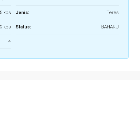
5 kps
Jenis:
Teres
9 kps
Status:
BAHARU
4