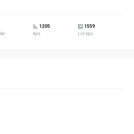
1205
1559
 Air
kps
Lot kps