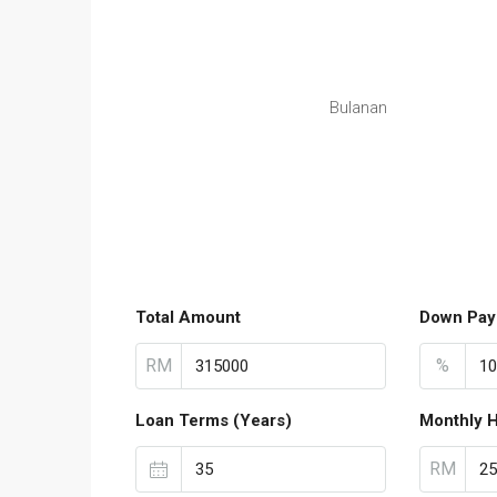
Bulanan
Total Amount
Down Pay
RM
%
Loan Terms (Years)
Monthly 
RM