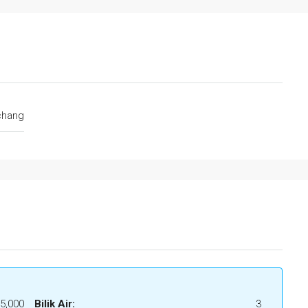
hang
5,000
Bilik Air:
3