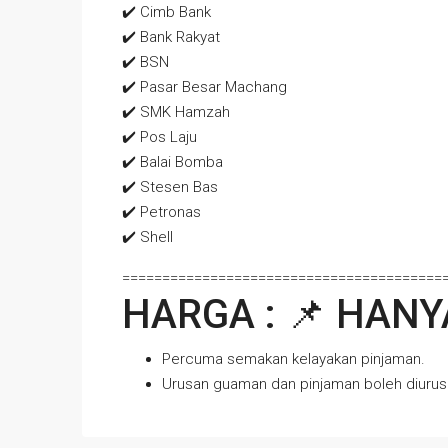
✔️ Cimb Bank
✔️ Bank Rakyat
✔️ BSN
✔️ Pasar Besar Machang
✔️ SMK Hamzah
✔️ Pos Laju
✔️ Balai Bomba
✔️ Stesen Bas
✔️ Petronas
✔️ Shell
========================================
HARGA : 📌 HAN
Percuma semakan kelayakan pinjaman.
Urusan guaman dan pinjaman boleh diurus