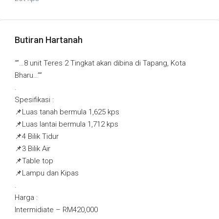
Butiran Hartanah
“”…8 unit Teres 2 Tingkat akan dibina di Tapang, Kota
Bharu…””
.
Spesifikasi :
📌Luas tanah bermula 1,625 kps
📌Luas lantai bermula 1,712 kps
📌4 Bilik Tidur
📌3 Bilik Air
📌Table top
📌Lampu dan Kipas
.
Harga :
Intermidiate – RM420,000