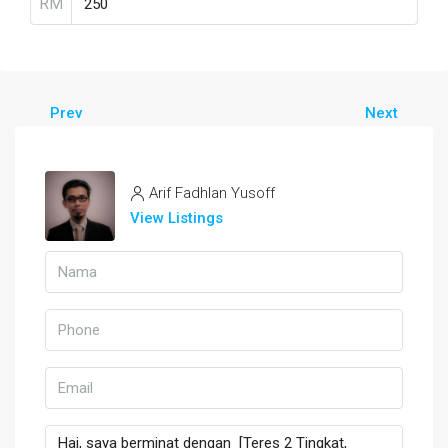
RM
Prev
Next
Arif Fadhlan Yusoff
View Listings