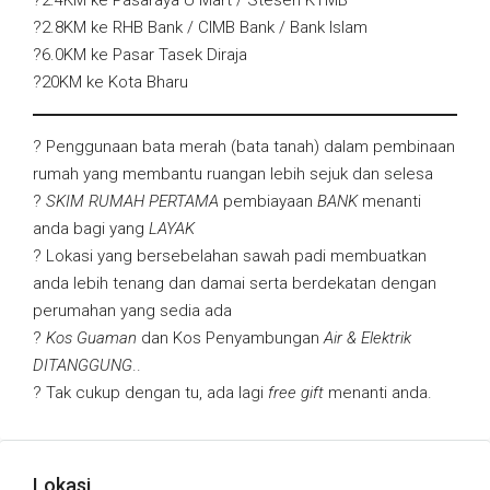
?2.4KM ke Pasaraya U Mart / Stesen KTMB
?2.8KM ke RHB Bank / CIMB Bank / Bank Islam
?6.0KM ke Pasar Tasek Diraja
?20KM ke Kota Bharu
? Penggunaan bata merah (bata tanah) dalam pembinaan
rumah yang membantu ruangan lebih sejuk dan selesa
?
SKIM RUMAH PERTAMA
pembiayaan
BANK
menanti
anda bagi yang
LAYAK
? Lokasi yang bersebelahan sawah padi membuatkan
anda lebih tenang dan damai serta berdekatan dengan
perumahan yang sedia ada
?
Kos Guaman
dan Kos Penyambungan
Air & Elektrik
DITANGGUNG
..
? Tak cukup dengan tu, ada lagi
free gift
menanti anda.
Lokasi