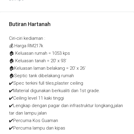
Butiran Hartanah
Ciri-ciri kediaman :
💰 Harga RM217k
🏠 Keluasan rumah = 1053 kps
🏠 Keluasan tanah = 20’ x 93’
🏠Keluasan laman belakang = 20′ x 26′
🏠Septic tank dibelakang rumah
✔️Spec terkini full tiles,plaster ceiling
✔️Material digunakan berkualiti dan 1st grade.
✔️Ceiling level 11 kaki tinggi
✔️Lengkap dengan pagar dan infrastruktur longkang,jalan
tar dan lampu jalan
✔️Percuma Kos Guaman
✔️Percuma lampu dan kipas