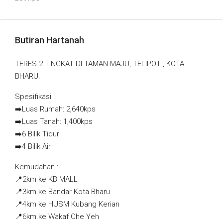
Butiran Hartanah
TERES 2 TINGKAT DI TAMAN MAJU, TELIPOT , KOTA
BHARU.
Spesifikasi :
➡️Luas Rumah: 2,640kps
➡️Luas Tanah: 1,400kps
➡️6 Bilik Tidur
➡️4 Bilik Air
Kemudahan :
📍2km ke KB MALL
📍3km ke Bandar Kota Bharu
📍4km ke HUSM Kubang Kerian
📍6km ke Wakaf Che Yeh