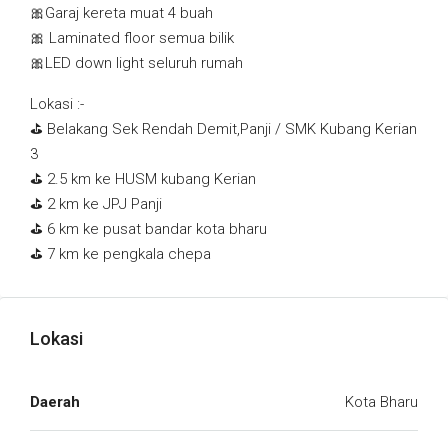
🎀Garaj kereta muat 4 buah
🎀 Laminated floor semua bilik
🎀LED down light seluruh rumah
Lokasi :-
⛳️ Belakang Sek Rendah Demit,Panji / SMK Kubang Kerian
3
⛳️ 2.5 km ke HUSM kubang Kerian
⛳️ 2 km ke JPJ Panji
⛳️ 6 km ke pusat bandar kota bharu
⛳️ 7 km ke pengkala chepa
Lokasi
Daerah
Kota Bharu