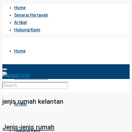
Home
Senarai Hartanah
Artikel
Hubungi Kami
Home
Senarai Hartanah
jenis rumah kelantan
Artikel
Jenis-jenis rumah
Hubungi Kami