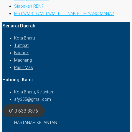
Siapakah REN?
MRTA/MRTT/MLTA/MLTT … NAK PILIH YANG MANA?
Senarai Daerah
Kota Bharu
Tumpat
Bachok
Machang
Pasir Mas
Hubungi Kami
Kota Bharu, Kelantan
afy255@gmail.com
010 633 3376
HARTANAH KELANTAN