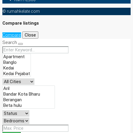
© rumahkelate.com
Compare listings
Compare
Close
Search