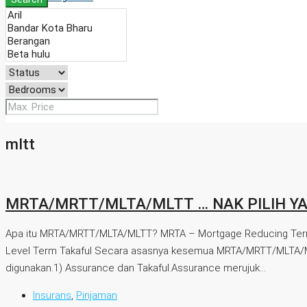
mltt
MRTA/MRTT/MLTA/MLTT … NAK PILIH Y
Apa itu MRTA/MRTT/MLTA/MLTT? MRTA – Mortgage Reducing Term
Level Term Takaful Secara asasnya kesemua MRTA/MRTT/MLTA/MLTT 
digunakan.1) Assurance dan Takaful.Assurance merujuk...
Insurans
,
Pinjaman