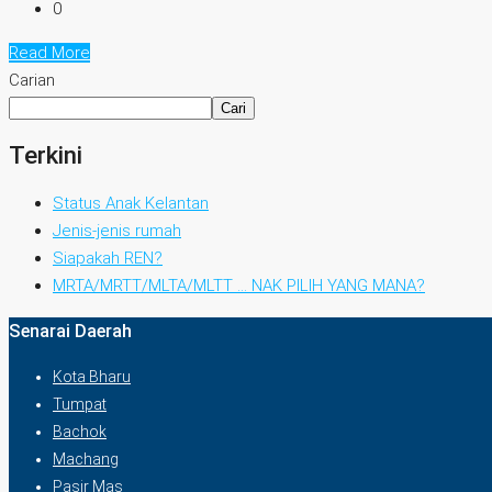
0
Read More
Carian
Cari
Terkini
Status Anak Kelantan
Jenis-jenis rumah
Siapakah REN?
MRTA/MRTT/MLTA/MLTT … NAK PILIH YANG MANA?
Senarai Daerah
Kota Bharu
Tumpat
Bachok
Machang
Pasir Mas