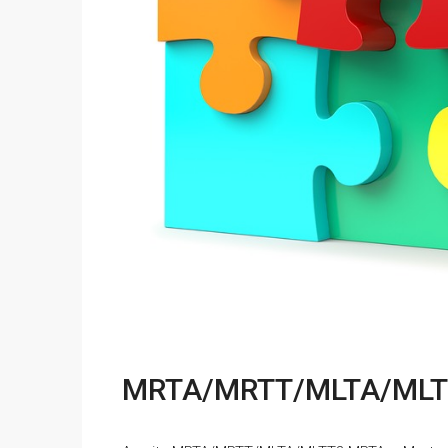
MRTA/MRTT/MLTA/MLTT