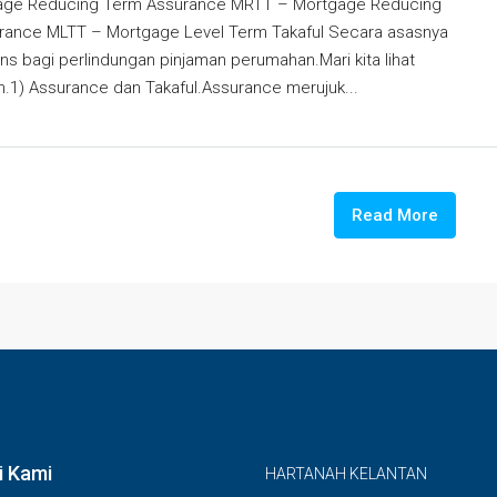
age Reducing Term Assurance MRTT – Mortgage Reducing
rance MLTT – Mortgage Level Term Takaful Secara asasnya
bagi perlindungan pinjaman perumahan.Mari kita lihat
an.1) Assurance dan Takaful.Assurance merujuk...
Read More
i Kami
HARTANAH KELANTAN