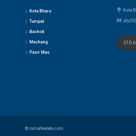
Kota B
Kota Bharu
afy25
Tumpat
Bachok
Machang
010 
Pasir Mas
© rumahkelate.com