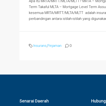
Apa itu MRTA/MRTT/MLTA/MLTT? MRTA – Mortg
Term Takaful MLTA – Mortgage Level Term Assu
kesemua MRTA/MRTT/MLTA/MLTT adalah insurans 
perbandingan antara istilah-istilah yang digunak
Insurans
,
Pinjaman
0
Senarai Daerah
Hubung