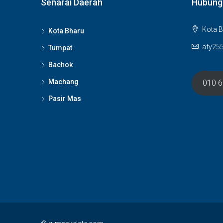
Senarai Daerah
Hubung
Kota B
Kota Bharu
afy25
Tumpat
Bachok
Machang
010 
Pasir Mas