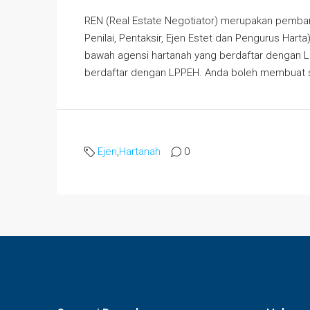
REN (Real Estate Negotiator) merupakan pemba
Penilai, Pentaksir, Ejen Estet dan Pengurus Hart
bawah agensi hartanah yang berdaftar dengan L
berdaftar dengan LPPEH. Anda boleh membuat se
Ejen
,
Hartanah
0