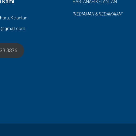
i Kami
HARTANAH KELANTAN
"KEDIAMAN & KEDAMAIAN"
haru, Kelantan
5@gmail.com
633 3376