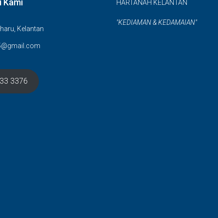
i Kami
HARTANAH KELANTAN
"KEDIAMAN & KEDAMAIAN"
haru, Kelantan
5@gmail.com
633 3376