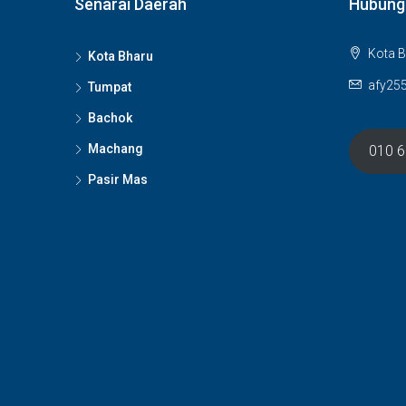
Senarai Daerah
Hubung
Kota B
Kota Bharu
afy25
Tumpat
Bachok
Machang
010 
Pasir Mas