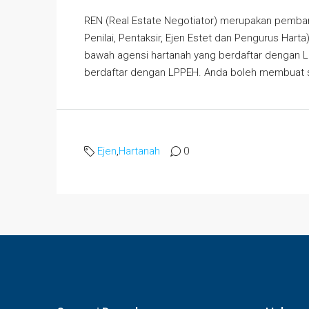
REN (Real Estate Negotiator) merupakan pemba
Penilai, Pentaksir, Ejen Estet dan Pengurus Hart
bawah agensi hartanah yang berdaftar dengan L
berdaftar dengan LPPEH. Anda boleh membuat se
Ejen
,
Hartanah
0